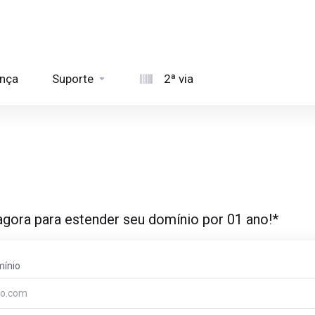
ança
Suporte
2ª via
 agora para estender seu domínio por 01 ano!*
ínio