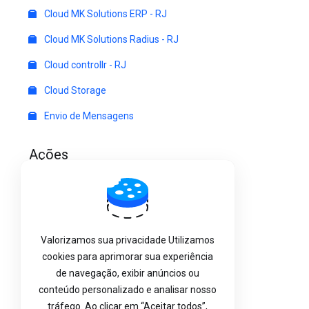
Cloud MK Solutions ERP - RJ
Cloud MK Solutions Radius - RJ
Cloud controllr - RJ
Cloud Storage
Envio de Mensagens
Ações
Registrar um novo domínio
Transferir um domínio
Visualizar carrinho
Valorizamos sua privacidade Utilizamos
cookies para aprimorar sua experiência
de navegação, exibir anúncios ou
Escolha a Moeda
conteúdo personalizado e analisar nosso
tráfego. Ao clicar em “Aceitar todos”,