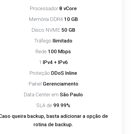
Processador
8 vCore
Memória DDR4
10 GB
Disco NVME
50 GB
Tráfego
Ilimitado
Rede
100 Mbps
1
IPv4 + IPv6
Proteção
DDoS Inline
Painel
Gerenciamento
Data Center em
São Paulo
SLA de
99.99%
Caso queira backup, basta adicionar a opção de
rotina de backup.