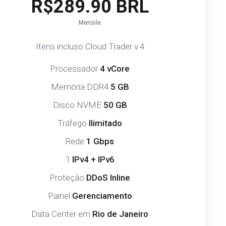
R$289.90 BRL
Mensile
Itens incluso Cloud Trader v.4
Processador
4 vCore
Memória DDR4
5 GB
Disco NVME
50 GB
Tráfego
Ilimitado
Rede
1 Gbps
1
IPv4 + IPv6
Proteção
DDoS Inline
Painel
Gerenciamento
Data Center em
Rio de Janeiro