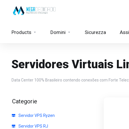
Products
Domini
Sicurezza
Ass
Servidores Virtuais L
Data Center 100% Brasileiro contendo conexões com Forte Teleco
Categorie
Servidor VPS Ryzen
Servidor VPS RJ