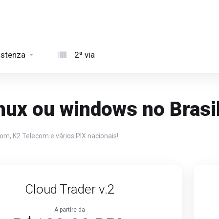
istenza
2ª via
inux ou windows no Brasi
m, K2 Telecom e vários PIX nacionais!
Cloud Trader v.2
A partire da