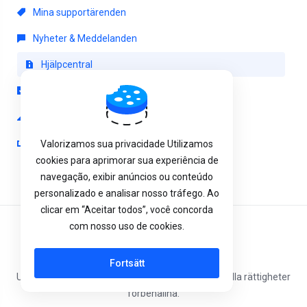
Mina supportärenden
Nyheter & Meddelanden
Hjälpcentral
Nedladdningar
Nätverksstatus
Öppna ärende
Valorizamos sua privacidade Utilizamos
cookies para aprimorar sua experiência de
navegação, exibir anúncios ou conteúdo
personalizado e analisar nosso tráfego. Ao
clicar em “Aceitar todos”, você concorda
com nosso uso de cookies.
Svenska
Fortsätt
Upphovsrätt © 2026 Mega Dedicados Networks. Alla rättigheter
förbehållna.