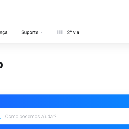
ança
Suporte
2ª via
o