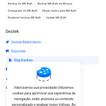
Backup do MK Auth
Backup MK Auth via Winscp
Downgrade do MK Auth
Migrar dados para MK Auth
Restaurar backup MK Auth
Update MK AUth
Destek
Destek Bildirimlerim
Duyurular
Bilgi Bankası
Dosyalar
Sunucu/Ağ Durumu
Yeni Destek Bildirimi
Valorizamos sua privacidade Utilizamos
cookies para aprimorar sua experiência de
navegação, exibir anúncios ou conteúdo
personalizado e analisar nosso tráfego. Ao