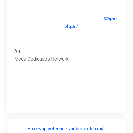
Network, entre em contato conosco que
faremos essa atualização ou reinstalação
do sistema com a Iso mais recente.
Clique
Aqui !
Att.
Mega Dedicados Network
Bu cevap yeterince yardımcı oldu mu?